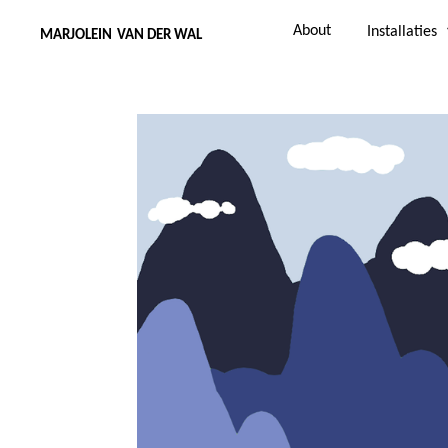
Ga
About
Installaties
MARJOLEIN
VAN DER WAL
direct
naar
de
hoofdinhoud