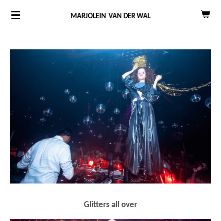
Ga
MARJOLEIN
VAN DER WAL
direct
naar
de
hoofdinhoud
Glitters all over